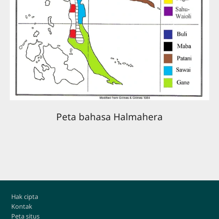
Peta bahasa Halmahera
Footer
Hak cipta
Kontak
Peta situs